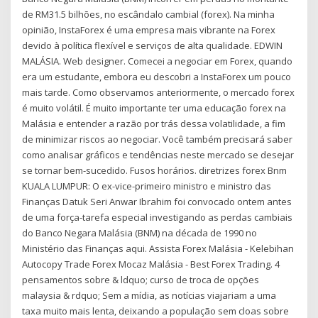
de RM31.5 bilhões, no escândalo cambial (forex). Na minha
opinião, InstaForex é uma empresa mais vibrante na Forex
devido à política flexível e serviços de alta qualidade. EDWIN
MALÁSIA. Web designer. Comecei a negociar em Forex, quando
era um estudante, embora eu descobri a InstaForex um pouco
mais tarde. Como observamos anteriormente, o mercado forex
é muito volátil. É muito importante ter uma educação forex na
Malásia e entender a razão por trás dessa volatilidade, a fim
de minimizar riscos ao negociar. Você também precisará saber
como analisar gráficos e tendências neste mercado se desejar
se tornar bem-sucedido. Fusos horários. diretrizes forex Bnm
KUALA LUMPUR: O ex-vice-primeiro ministro e ministro das
Finanças Datuk Seri Anwar Ibrahim foi convocado ontem antes
de uma força-tarefa especial investigando as perdas cambiais
do Banco Negara Malásia (BNM) na década de 1990 no
Ministério das Finanças aqui. Assista Forex Malásia - Kelebihan
Autocopy Trade Forex Mocaz Malásia - Best Forex Trading. 4
pensamentos sobre & ldquo; curso de troca de opções
malaysia & rdquo; Sem a mídia, as notícias viajariam a uma
taxa muito mais lenta, deixando a população sem cloas sobre