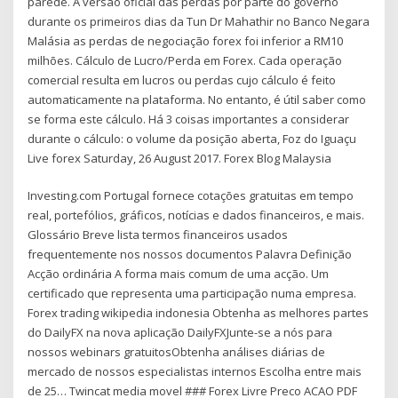
parede. A versão oficial das perdas por parte do governo
durante os primeiros dias da Tun Dr Mahathir no Banco Negara
Malásia as perdas de negociação forex foi inferior a RM10
milhões. Cálculo de Lucro/Perda em Forex. Cada operação
comercial resulta em lucros ou perdas cujo cálculo é feito
automaticamente na plataforma. No entanto, é útil saber como
se forma este cálculo. Há 3 coisas importantes a considerar
durante o cálculo: o volume da posição aberta, Foz do Iguaçu
Live forex Saturday, 26 August 2017. Forex Blog Malaysia
Investing.com Portugal fornece cotações gratuitas em tempo
real, portefólios, gráficos, notícias e dados financeiros, e mais.
Glossário Breve lista termos financeiros usados
frequentemente nos nossos documentos Palavra Definição
Acção ordinária A forma mais comum de uma acção. Um
certificado que representa uma participação numa empresa.
Forex trading wikipedia indonesia Obtenha as melhores partes
do DailyFX na nova aplicação DailyFXJunte-se a nós para
nossos webinars gratuitosObtenha análises diárias de
mercado de nossos especialistas internos Escolha entre mais
de 25… Twincat media movel ### Forex Livre Preco ACAO PDF