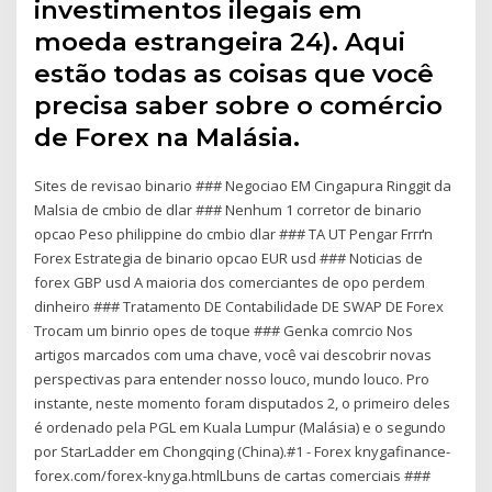
investimentos ilegais em
moeda estrangeira 24). Aqui
estão todas as coisas que você
precisa saber sobre o comércio
de Forex na Malásia.
Sites de revisao binario ### Negociao EM Cingapura Ringgit da
Malsia de cmbio de dlar ### Nenhum 1 corretor de binario
opcao Peso philippine do cmbio dlar ### TA UT Pengar Frгґn
Forex Estrategia de binario opcao EUR usd ### Noticias de
forex GBP usd A maioria dos comerciantes de opo perdem
dinheiro ### Tratamento DE Contabilidade DE SWAP DE Forex
Trocam um binrio opes de toque ### Genka comrcio Nos
artigos marcados com uma chave, você vai descobrir novas
perspectivas para entender nosso louco, mundo louco. Pro
instante, neste momento foram disputados 2, o primeiro deles
é ordenado pela PGL em Kuala Lumpur (Malásia) e o segundo
por StarLadder em Chongqing (China).#1 - Forex knygafinance-
forex.com/forex-knyga.htmlLbuns de cartas comerciais ###